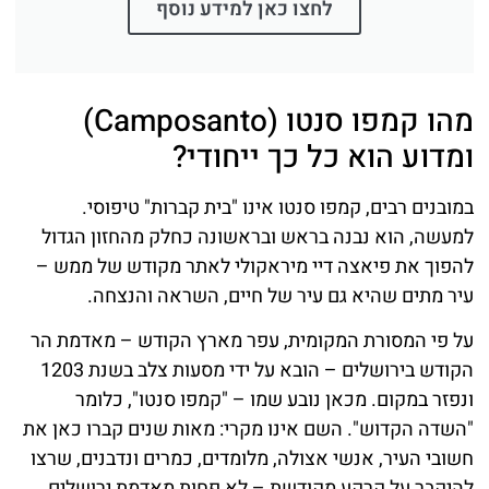
לחצו כאן למידע נוסף
מהו קמפו סנטו (Camposanto)
ומדוע הוא כל כך ייחודי?
במובנים רבים, קמפו סנטו אינו "בית קברות" טיפוסי.
למעשה, הוא נבנה בראש ובראשונה כחלק מהחזון הגדול
להפוך את פיאצה דיי מיראקולי לאתר מקודש של ממש –
עיר מתים שהיא גם עיר של חיים, השראה והנצחה.
על פי המסורת המקומית, עפר מארץ הקודש – מאדמת הר
הקודש בירושלים – הובא על ידי מסעות צלב בשנת 1203
ונפזר במקום. מכאן נובע שמו – "קמפו סנטו", כלומר
"השדה הקדוש". השם אינו מקרי: מאות שנים קברו כאן את
חשובי העיר, אנשי אצולה, מלומדים, כמרים ונדבנים, שרצו
להיקבר על קרקע מקודשת – לא פחות מאדמת ירושלים