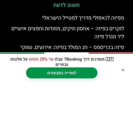
חשוב לדעת
מפיזה לנאפולי מדריך למטייל הישראלי
לוקרים בפיזה – אחסון תיקים, מזוודות וחפצים אישיים
ליד מגדל פיזה
פיזה בכריסמס – חג המולד בפיזה: אירועים, שווקי
כריסמס, חגיגות ועוד
🇮🇹 מזמינים דרך Booking? קבלו
עד 15% הנחה
על מלונות
מגדל פיזה בחורף – מה צריך לדעת על מזג אוויר, כמה
נבחרים
×
קר? כמה עומס יש? הכל על תקופת החורף בפיזה
לצפייה במבצעים
למה העיר פיזה נקראת "רומא הקטנה"?
ילדים מתחת לגיל 8 אינם רשאים להיכנס למגדל פיזה.
מתחת לגיל 18 צריכים ליווי מבוגר למגדל פיזה