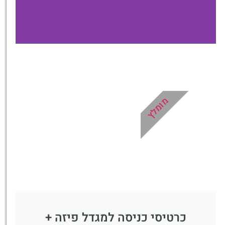
כרטיסים
דילוג על התורים בכניסה
למוזיאון הוותיקן
מומלץ
לחצו פה!
כרטיסי כניסה למגדל פיזה +