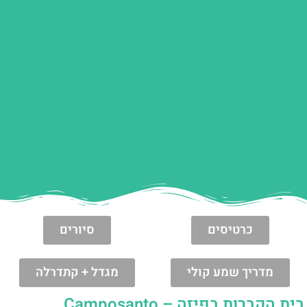
כרטיסים
סיורים
מדריך שמע קולי
מגדל + קתדרלה
בית הקברות בפיזה – Camposanto