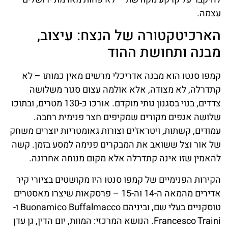
עצמה.
הארכיטקטורה של הנצח: עיצוב,
מבנה ותחושת ההוד
קמפו סנטו הוא מבנה אדריכלי מרשים מאין כמותו – לא
קתדרלה, לא מצודה, אלא אולמה עצום סגור משלושה
צדדים, בנוי בסגנון גותי מוקדם. אורכו כ-130 מטרים, ובתוכו
שלושה אגפים מקורים שמקיפים חצר פנימית רחבה.
עמודים, קשתות, ויטראז'ים וצורות גאומטריות יוצרים משחק
של אור וצל ששואב את המבקרים פנימה למסע בזמן. קשה
להאמין שזו אינה קתדרלה אלא מקום מנוחה אחרונה.
הקירות הפנימיים של קמפו סנטו היו מקושטים בציורי קיר
אדירים מהמאה ה-14 וה-15 – פרסקאות שיצרו מאסטרים
טוסקניים בעלי שם, וביניהם Buonamico Buffalmacco ו-
Francesco Traini. הנושא המרכזי: המוות, יום הדין, גן עדן