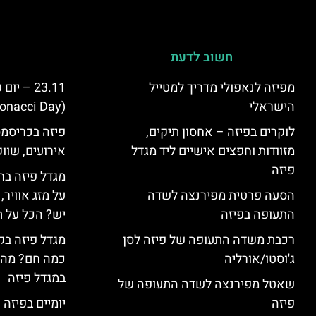
חשוב לדעת
מפיזה לנאפולי מדריך למטייל
23.11 – 
הישראלי
(Fibonacci Day) בפיזה
לוקרים בפיזה – אחסון תיקים,
פיזה בכריסמס
מזוודות וחפצים אישיים ליד מגדל
אירועים, שווק
פיזה
מגדל פיזה בח
הסעה פרטית מפירנצה לשדה
על מזג אוויר
התעופה בפיזה
יש? הכל על ת
רכבת משדה התעופה של פיזה לסן
מגדל פיזה בק
ג'וסטו/אורליה
כמה חם? מה 
במגדל פיזה
שאטל מפירנצה לשדה התעופה של
פיזה
יומיים בפיזה