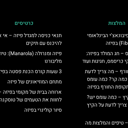
המלצות
כרטיסים
יום פיבונאצ’י הבינלאומי
תנאי כניסה למגדל פיזה – אי 
להיכנס עם תיקים
 – חג המולד בפיזה:
פיזה ומנרולה (rola
י כריסמס, חגיגות ועוד
מליבורנו
ורף – מה צריך לדעת
3 שעות קורס הכנת פסטה בפיזה
, כמה קר? כמה עומס
מתחם המוזיאונים של פיזה
קופת החורף בפיזה
ארוחה בבית של מקומי בפיזה –
יץ – כמה עומס יש?
לחוות את הטעמים של טוסקנה
צריך לדעת על הקיץ
סיור קולינרי בפיזה
 – טיפים והמלצות מה