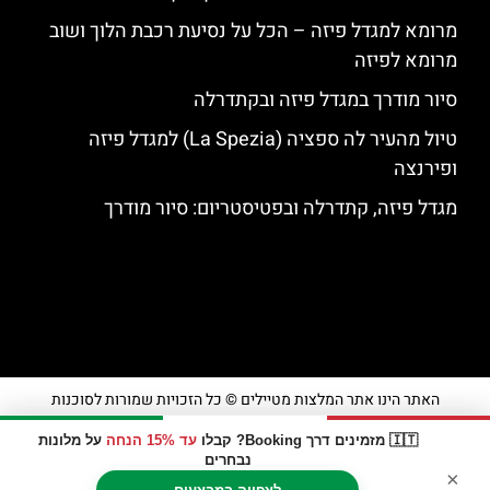
מרומא למגדל פיזה – הכל על נסיעת רכבת הלוך ושוב
מרומא לפיזה
סיור מודרך במגדל פיזה ובקתדרלה
טיול מהעיר לה ספציה (La Spezia) למגדל פיזה
ופירנצה
מגדל פיזה, קתדרלה ובפטיסטריום: סיור מודרך
האתר הינו אתר המלצות מטיילים © כל הזכויות שמורות לסוכנות
TRAVELERS.CO.IL
🇮🇹 מזמינים דרך Booking? קבלו
עד 15% הנחה
על מלונות
נבחרים
×
מדיניות פרטיות