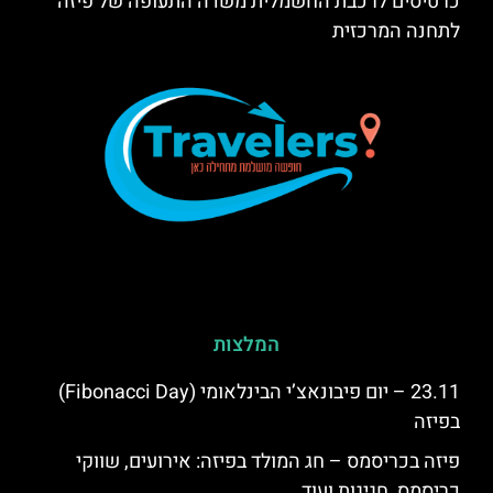
כרטיסים לרכבת החשמלית משדה התעופה של פיזה
לתחנה המרכזית
המלצות
23.11 – יום פיבונאצ’י הבינלאומי (Fibonacci Day)
בפיזה
פיזה בכריסמס – חג המולד בפיזה: אירועים, שווקי
כריסמס, חגיגות ועוד