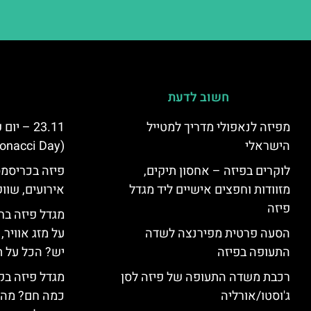
חשוב לדעת
מפיזה לנאפולי מדריך למטייל
23.11 – 
הישראלי
(Fibonacci Day) בפיזה
לוקרים בפיזה – אחסון תיקים,
פיזה בכריסמס
מזוודות וחפצים אישיים ליד מגדל
אירועים, שווק
פיזה
מגדל פיזה בח
הסעה פרטית מפירנצה לשדה
על מזג אוויר
התעופה בפיזה
יש? הכל על ת
רכבת משדה התעופה של פיזה לסן
מגדל פיזה בק
ג'וסטו/אורליה
כמה חם? מה 