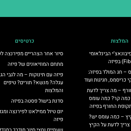
המלצות
כרטיסים
יום פיבונאצ’י הבינלאומי
סיור אחר הצהריים מפירנצה לפ
מתחם המוזיאונים של פיזה
 – חג המולד בפיזה:
פיזה עם תינוקות – מה לגבי הג
י כריסמס, חגיגות ועוד
עגלה? מנשא? תורים? טיפים
ורף – מה צריך לדעת
והמלצות
, כמה קר? כמה עומס
סדנת בישול פסטה בפיזה
קופת החורף בפיזה
יום טיול ממילאנו לפירנצה ומגד
יץ – כמה עומס יש?
פיזה
צריך לדעת על הקיץ
שעתיים וחצי סיור מודרך במגדל