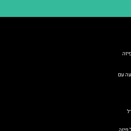
יזה
עה עם
ל
 פיזה