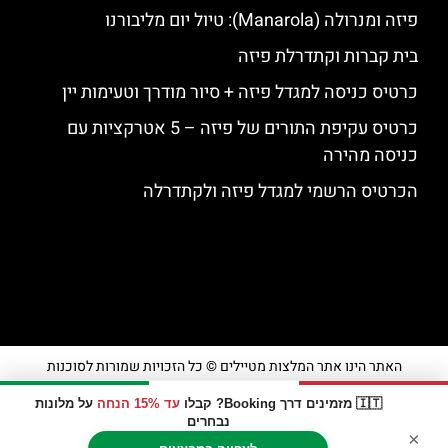
פיזה ומנרולה (Manarola): טיול יום מליבורנו
בית קברות וקתדרלת פיזה
כרטיס כניסה למגדל פיזה + סיור מודרך וטעימות יין
כרטיס עקיפת התורים של פיזה – 5 אטרקציות עם
כניסה מהירה
הכרטיס הרשמי למגדל פיזה ולקתדרלה
האתר הינו אתר המלצות מטיילים © כל הזכויות שמורות לסוכנות
TRAVELERS.CO.IL
🇮🇹 מזמינים דרך Booking? קבלו
עד 15% הנחה
על מלונות
נבחרים
×
מדיניות פרטיות