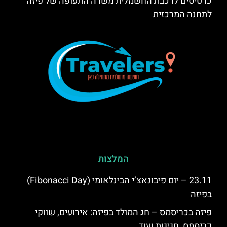
כרטיסים לרכבת החשמלית משדה התעופה של פיזה
לתחנה המרכזית
המלצות
23.11 – יום פיבונאצ’י הבינלאומי (Fibonacci Day)
בפיזה
פיזה בכריסמס – חג המולד בפיזה: אירועים, שווקי
כריסמס, חגיגות ועוד