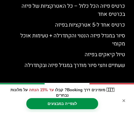
כרטיס פיזה הכל כלול – כל האטרקציות של פיזה
בכרטיס אחד
כרטיס אחד ל-5 אטרקציות בפיזה
סיור במגדל פיזה הנטוי והקתדרלה + טעימות אוכל
מקומי
טיול קיאקים בפיזה
שעתיים וחצי סיור מודרך במגדל פיזה ובקתדרלה
🇮🇹 מזמינים דרך Booking? קבלו
עד 15% הנחה
על מלונות
נבחרים
×
לצפייה במבצעים
האתר הינו אתר המלצות מטיילים © כל הזכויות שמורות לסוכנות
TRAVELERS.CO.IL