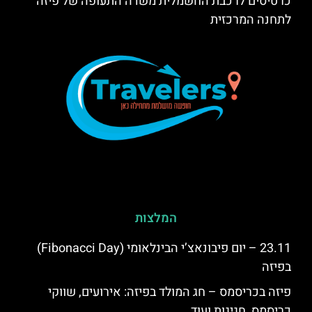
כרטיסים לרכבת החשמלית משדה התעופה של פיזה
לתחנה המרכזית
המלצות
23.11 – יום פיבונאצ’י הבינלאומי (Fibonacci Day)
בפיזה
פיזה בכריסמס – חג המולד בפיזה: אירועים, שווקי
כריסמס, חגיגות ועוד