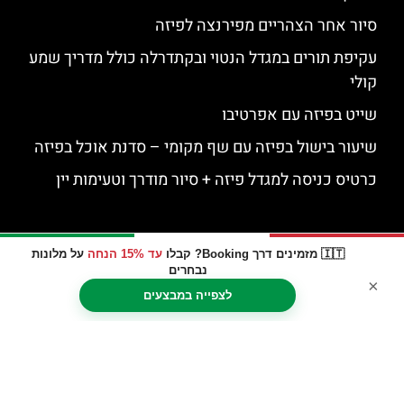
סיור אחר הצהריים מפירנצה לפיזה
עקיפת תורים במגדל הנטוי ובקתדרלה כולל מדריך שמע
קולי
שייט בפיזה עם אפרטיבו
שיעור בישול בפיזה עם שף מקומי – סדנת אוכל בפיזה
כרטיס כניסה למגדל פיזה + סיור מודרך וטעימות יין
🇮🇹 מזמינים דרך Booking? קבלו
עד 15% הנחה
על מלונות
נבחרים
×
לצפייה במבצעים
האתר הינו אתר המלצות מטיילים © כל הזכויות שמורות לסוכנות
TRAVELERS.CO.IL