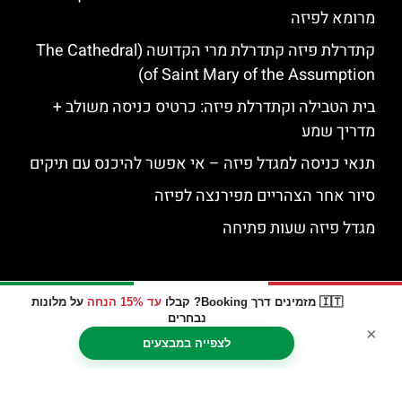
מרומא לפיזה
קתדרלת פיזה קתדרלת מרי הקדושה (The Cathedral
of Saint Mary of the Assumption)
בית הטבילה וקתדרלת פיזה: כרטיס כניסה משולב +
מדריך שמע
תנאי כניסה למגדל פיזה – אי אפשר להיכנס עם תיקים
סיור אחר הצהריים מפירנצה לפיזה
מגדל פיזה שעות פתיחה
🇮🇹 מזמינים דרך Booking? קבלו
עד 15% הנחה
על מלונות
נבחרים
×
לצפייה במבצעים
האתר הינו אתר המלצות מטיילים © כל הזכויות שמורות לסוכנות