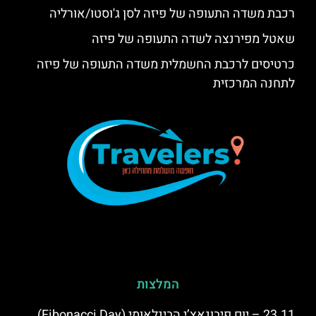
רכבת משדה התעופה של פיזה לסן ג'וסטו/אורליה
שאטל מפירנצה לשדה התעופה של פיזה
כרטיסים לרכבת החשמלית משדה התעופה של פיזה
לתחנה המרכזית
המלצות
23.11 – יום פיבונאצ’י הבינלאומי (Fibonacci Day)