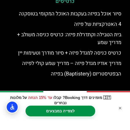
כרטיסים
סיור אוכל בפיזה בעקבות האוכל המקומי בטוסקנה
4 האטרקציות של פיזה
בית הטבילה וקתדרלת פיזה: כרטיס כניסה משולב +
מדריך שמע
כרטיס כניסה למגדל פיזה + סיור מודרך וטעימות יין
מדריך אודיו מגדל פיזה – מדריך שמע קולי לפיזה
הבפטיסטריום (Baptistery) בפיזה
🇮🇹 מזמינים דרך Booking? קבלו
עד 15% הנחה
על מלונות
נבחרים
×
לצפייה במבצעים
האתר הינו אתר המלצות מטיילים © כל הזכויות שמורות לסוכנות