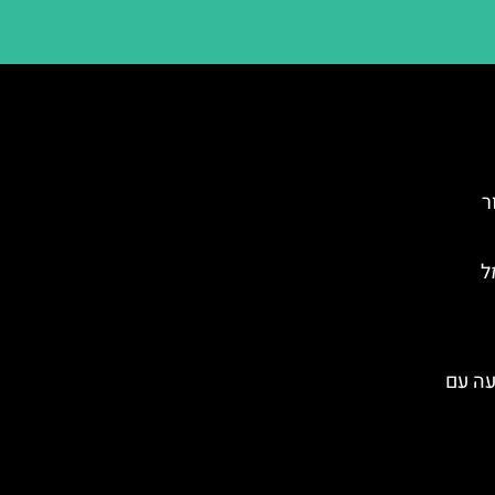
ר
ל
עה עם