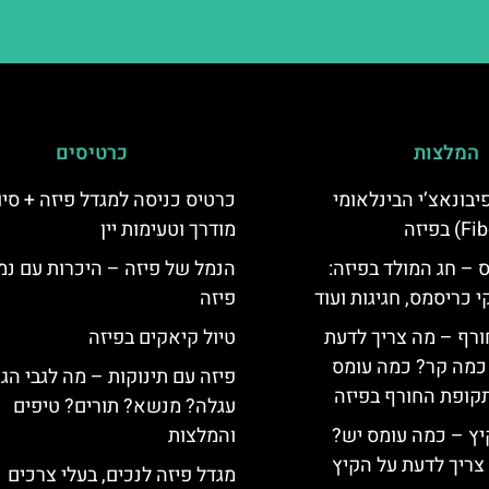
המלצות
כרטיסים
יום פיבונאצ’י הבינלאומי
כרטיס כניסה למגדל פיזה + סיו
מודרך וטעימות יין
 – חג המולד בפיזה:
הנמל של פיזה – היכרות עם נמ
י כריסמס, חגיגות ועוד
פיזה
ורף – מה צריך לדעת
טיול קיאקים בפיזה
, כמה קר? כמה עומס
פיזה עם תינוקות – מה לגבי הג
קופת החורף בפיזה
עגלה? מנשא? תורים? טיפים
יץ – כמה עומס יש?
והמלצות
צריך לדעת על הקיץ
מגדל פיזה לנכים, בעלי צרכים