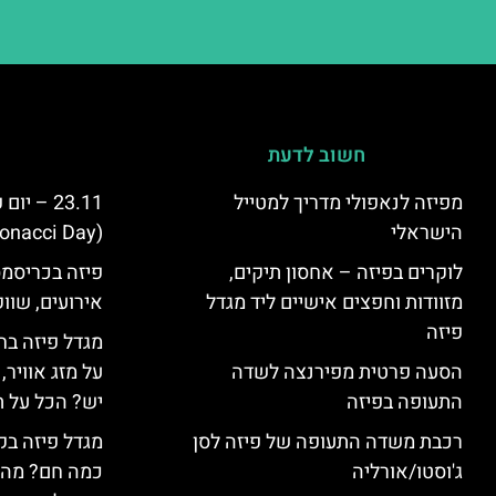
חשוב לדעת
מפיזה לנאפולי מדריך למטייל
23.11 – 
הישראלי
(Fibonacci Day) בפיזה
לוקרים בפיזה – אחסון תיקים,
פיזה בכריסמס
מזוודות וחפצים אישיים ליד מגדל
אירועים, שווק
פיזה
מגדל פיזה בח
הסעה פרטית מפירנצה לשדה
על מזג אוויר
התעופה בפיזה
יש? הכל על ת
רכבת משדה התעופה של פיזה לסן
מגדל פיזה בק
ג'וסטו/אורליה
כמה חם? מה 