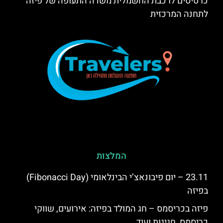
כרטיסים לרכבת החשמלית משדה התעופה של פיזה
לתחנה המרכזית
המלצות
23.11 – יום פיבונאצ’י הבינלאומי (Fibonacci Day)
בפיזה
פיזה בכריסמס – חג המולד בפיזה: אירועים, שווקי
כריסמס, חגיגות ועוד