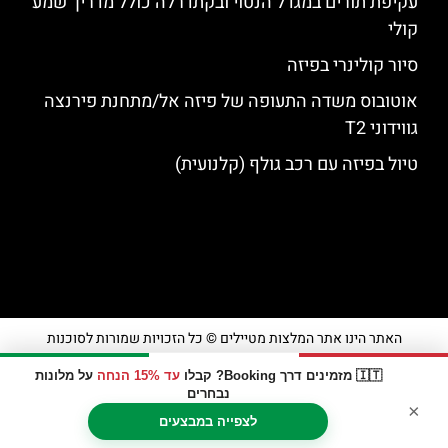
עקיפת תורים במגדל הנטוי ובקתדרלה כולל מדריך שמע
קולי
סיור קולינרי בפיזה
אוטובוס משדה התעופה של פיזה אל/מתחנת פירנצה
גווידוני T2
טיול בפיזה עם רכב גולף (קלנועית)
האתר הינו אתר המלצות מטיילים © כל הזכויות שמורות לסוכנות
TRAVELERS.CO.IL
🇮🇹 מזמינים דרך Booking? קבלו
עד 15% הנחה
על מלונות
נבחרים
×
מדיניות פרטיות
לצפייה במבצעים