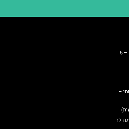
כרטיס עקיפת התורים של פיזה – 5
מי –
ית)
תדרלה