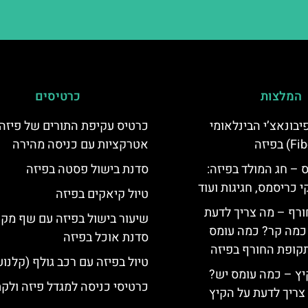
המלצות
כרטיסים
יום פיבונאצ’י הבינלאומי
אטרקציות עם כניסה מהירה
 – חג המולד בפיזה:
סדנת בישול פסטה בפיזה
י כריסמס, חגיגות ועוד
טיול קיאקים בפיזה
ורף – מה צריך לדעת
שיעור בישול בפיזה עם שף מקו
, כמה קר? כמה עומס
סדנת אוכל בפיזה
קופת החורף בפיזה
טיול בפיזה עם רכב גולף (קלנוע
יץ – כמה עומס יש?
כרטיסי כניסה למגדל פיזה ולק
צריך לדעת על הקיץ