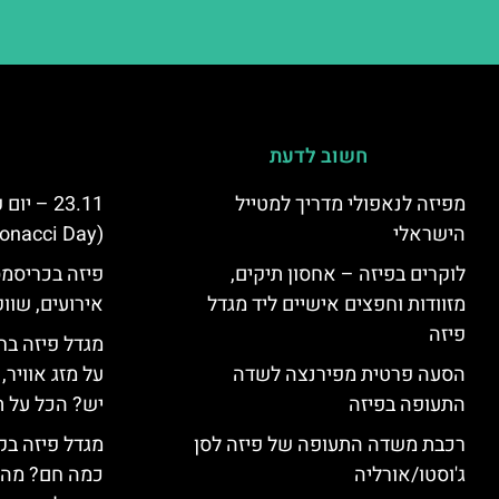
חשוב לדעת
מפיזה לנאפולי מדריך למטייל
23.11 – 
הישראלי
(Fibonacci Day) בפיזה
לוקרים בפיזה – אחסון תיקים,
פיזה בכריסמס
מזוודות וחפצים אישיים ליד מגדל
אירועים, שווק
פיזה
מגדל פיזה בח
הסעה פרטית מפירנצה לשדה
על מזג אוויר
התעופה בפיזה
יש? הכל על ת
רכבת משדה התעופה של פיזה לסן
מגדל פיזה בק
ג'וסטו/אורליה
כמה חם? מה 