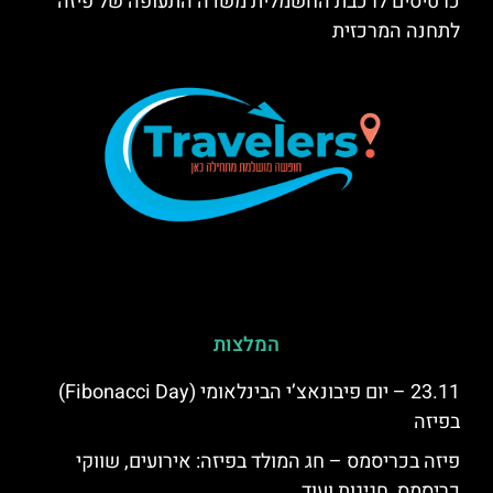
כרטיסים לרכבת החשמלית משדה התעופה של פיזה
לתחנה המרכזית
המלצות
23.11 – יום פיבונאצ’י הבינלאומי (Fibonacci Day)
בפיזה
פיזה בכריסמס – חג המולד בפיזה: אירועים, שווקי
כריסמס, חגיגות ועוד