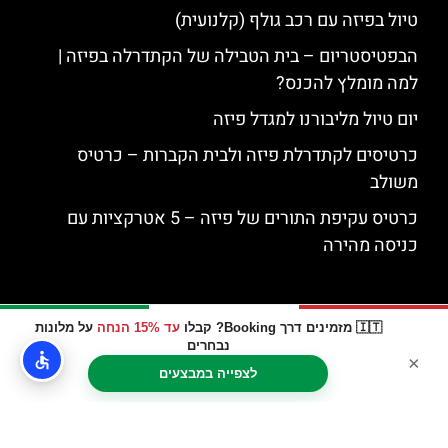
טיול בפיזה עם רכב גולף (קלנועית)
הבפטיסטריום – בית הטבילה של הקתדרלה בפיזה |
למה מומלץ להכנס?
יום טיול מליבורנו למגדל פיזה
כרטיסים לקתדרלת פיזה ולבית הקברות – כרטיס
משולב
כרטיס עקיפת התורים של פיזה – 5 אטרקציות עם
כניסה מהירה
🇮🇹 מזמינים דרך Booking? קבלו
עד 15% הנחה
על מלונות
נבחרים
×
לצפייה במבצעים
האתר הינו אתר המלצות מטיילים © כל הזכויות שמורות לסוכנות
TRAVELERS.CO.IL