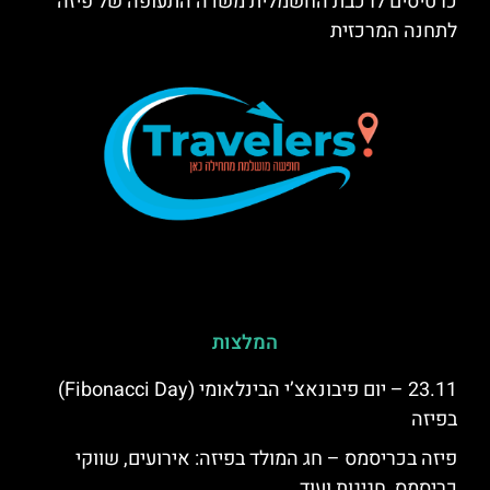
כרטיסים לרכבת החשמלית משדה התעופה של פיזה
לתחנה המרכזית
המלצות
23.11 – יום פיבונאצ’י הבינלאומי (Fibonacci Day)
בפיזה
פיזה בכריסמס – חג המולד בפיזה: אירועים, שווקי
כריסמס, חגיגות ועוד