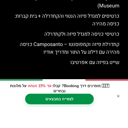
Museum)
כרטיסים למגדל פיזה הנטוי והקתדרלה + בית קברות:
כניסה מהירה
כרטיסי כניסה למגדל פיזה ולקתדרלה
קתדרלת פיזה וקמפוסנטו – Camposanto כניסה
מהירה עם דילוג על התור ומדריך אודיו
שייט בפיזה עם אפרטיבו
🇮🇹 מזמינים דרך Booking? קבלו
עד 15% הנחה
על מלונות
נבחרים
×
לצפייה במבצעים
האתר הינו אתר המלצות מטיילים © כל הזכויות שמורות לסוכנות
TRAVELERS.CO.IL