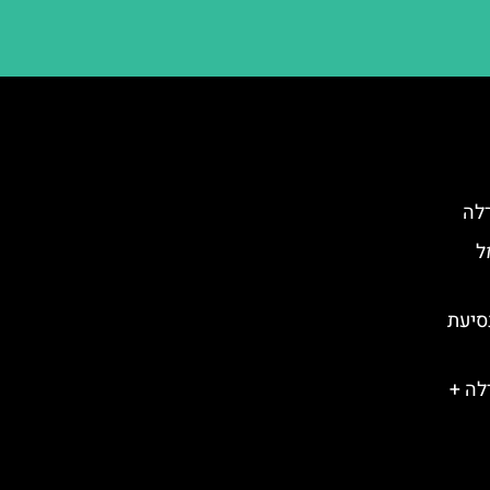
רלה
ל
סיעת
לה +