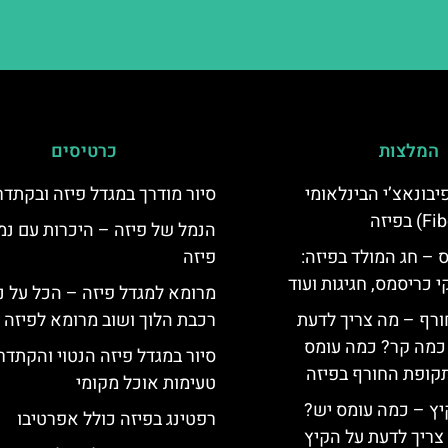
המלצות
כרטיסים
יום פיבונאצ’י הבינלאומי
סיור מודרך במגדל פיזה ובקתד
הנמל של פיזה – היכרות עם נמ
 – חג המולד בפיזה:
פיזה
י כריסמס, חגיגות ועוד
מרומא למגדל פיזה – הכל על נ
ורף – מה צריך לדעת
רכבת הלוך ושוב מרומא לפיזה
, כמה קר? כמה עומס
סיור במגדל פיזה הנטוי והקתדר
קופת החורף בפיזה
טעימות אוכל מקומי
יץ – כמה עומס יש?
רפטינג בפיזה כולל אפרטיבו
צריך לדעת על הקיץ