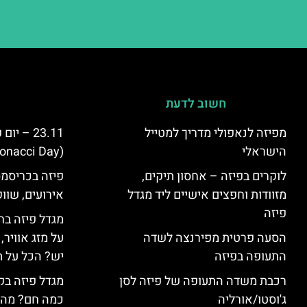
חשוב לדעת
מפיזה לנאפולי מדריך למטייל
23.11 – 
הישראלי
(Fibonacci Day) בפיזה
לוקרים בפיזה – אחסון תיקים,
פיזה בכריסמס
מזוודות וחפצים אישיים ליד מגדל
אירועים, שווק
פיזה
מגדל פיזה בח
הסעה פרטית מפירנצה לשדה
על מזג אוויר
התעופה בפיזה
יש? הכל על ת
רכבת משדה התעופה של פיזה לסן
מגדל פיזה בק
ג'וסטו/אורליה
כמה חם? מה 