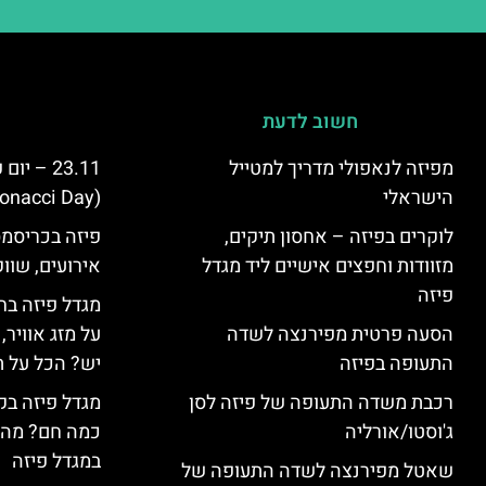
חשוב לדעת
מפיזה לנאפולי מדריך למטייל
23.11 – 
הישראלי
(Fibonacci Day) בפיזה
לוקרים בפיזה – אחסון תיקים,
פיזה בכריסמס
מזוודות וחפצים אישיים ליד מגדל
אירועים, שווק
פיזה
מגדל פיזה בח
הסעה פרטית מפירנצה לשדה
על מזג אוויר
התעופה בפיזה
יש? הכל על ת
רכבת משדה התעופה של פיזה לסן
מגדל פיזה בק
ג'וסטו/אורליה
כמה חם? מה 
במגדל פיזה
שאטל מפירנצה לשדה התעופה של