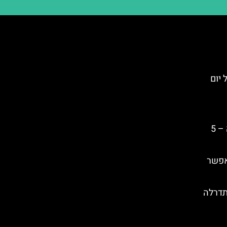
Mana): טיול יום
כרטיס עקיפת התורים של פיזה – 5
אפשר
תדרלה