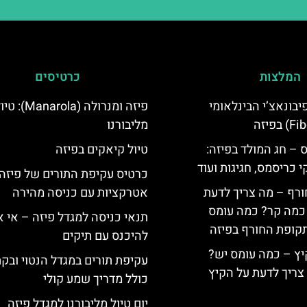
המלצות
כרטיסים
יום פיבונאצ’י הבינלאומי
פיזה ומנרולה (rola
מליבורנו
 – חג המולד בפיזה:
טיול קיאקים בפיזה
י כריסמס, חגיגות ועוד
ורף – מה צריך לדעת
אטרקציות עם כניסה מהירה
, כמה קר? כמה עומס
תנאי כניסה למגדל פיזה – אי 
קופת החורף בפיזה
להיכנס עם תיקים
יץ – כמה עומס יש?
עקיפת תורים במגדל הנטוי ובק
צריך לדעת על הקיץ
כולל מדריך שמע קולי
יום טיול מליבורנו למגדל פיזה