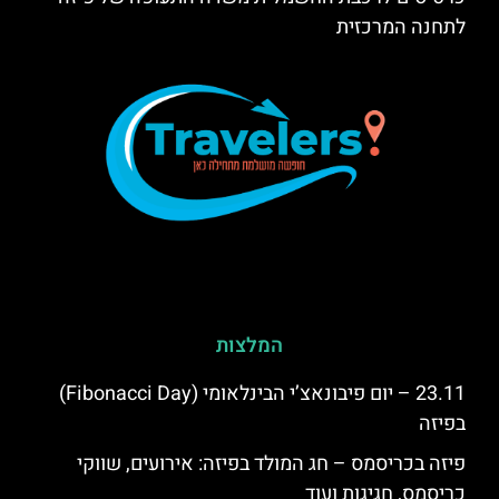
לתחנה המרכזית
המלצות
23.11 – יום פיבונאצ’י הבינלאומי (Fibonacci Day)
בפיזה
פיזה בכריסמס – חג המולד בפיזה: אירועים, שווקי
כריסמס, חגיגות ועוד