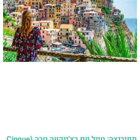
מפירנצה: טיול יום בצ'ינקווה טרה (Cinque