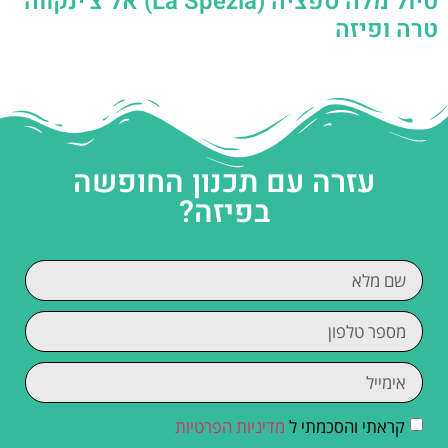
טיול מלה ספציה (La Spezia) אל צ'ינקווה
טרה ופיזה
עזרה עם תכנון החופשה
בפיזה?
קראתי והסכמתי ל
מדיניות הפרטיות