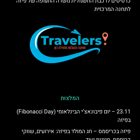
כרטיסים לרכבת החשמלית משדה התעופה של פיזה
לתחנה המרכזית
המלצות
23.11 – יום פיבונאצ’י הבינלאומי (Fibonacci Day)
בפיזה
פיזה בכריסמס – חג המולד בפיזה: אירועים, שווקי
כריסמס, חגיגות ועוד