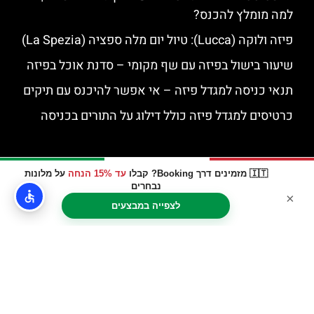
למה מומלץ להכנס?
פיזה ולוקה (Lucca): טיול יום מלה ספציה (La Spezia)
שיעור בישול בפיזה עם שף מקומי – סדנת אוכל בפיזה
תנאי כניסה למגדל פיזה – אי אפשר להיכנס עם תיקים
כרטיסים למגדל פיזה כולל דילוג על התורים בכניסה
🇮🇹 מזמינים דרך Booking? קבלו
עד 15% הנחה
על מלונות
נבחרים
×
לצפייה במבצעים
האתר הינו אתר המלצות מטיילים © כל הזכויות שמורות לסוכנות
TRAVELERS.CO.IL
מדיניות פרטיות