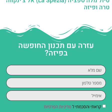
טיול מלה ספציה (La Spezia) אל צ'ינקווה
טרה ופיזה
עזרה עם תכנון החופשה
בפיזה?
קראתי והסכמתי ל
מדיניות הפרטיות