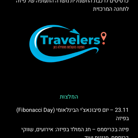
כרטיסים לרכבת החשמלית משדה התעופה של פיזה
לתחנה המרכזית
המלצות
23.11 – יום פיבונאצ’י הבינלאומי (Fibonacci Day)
בפיזה
פיזה בכריסמס – חג המולד בפיזה: אירועים, שווקי
כריסמס, חגיגות ועוד