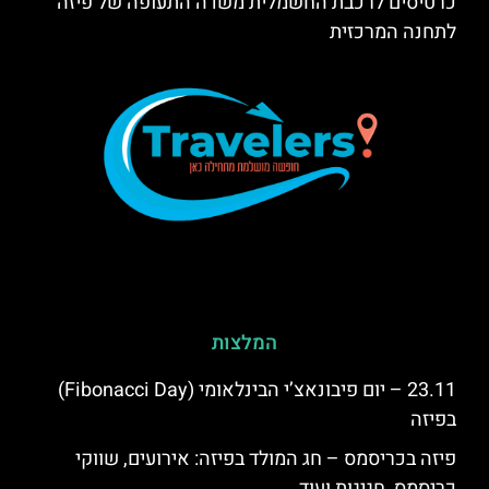
כרטיסים לרכבת החשמלית משדה התעופה של פיזה
לתחנה המרכזית
המלצות
23.11 – יום פיבונאצ’י הבינלאומי (Fibonacci Day)
בפיזה
פיזה בכריסמס – חג המולד בפיזה: אירועים, שווקי
כריסמס, חגיגות ועוד