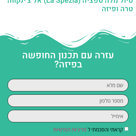
טיול מלה ספציה (La Spezia) אל צ'ינקווה
טרה ופיזה
עזרה עם תכנון החופשה
בפיזה?
קראתי והסכמתי ל
מדיניות הפרטיות