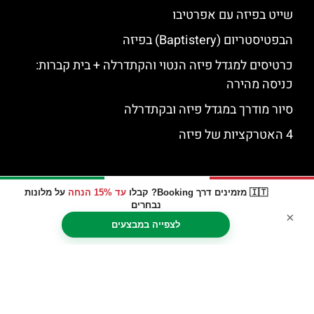
שייט בפיזה עם אפרטיבו
הבפטיסטריום (Baptistery) בפיזה
כרטיסים למגדל פיזה הנטוי והקתדרלה + בית קברות:
כניסה מהירה
סיור מודרך במגדל פיזה ובקתדרלה
4 האטרקציות של פיזה
🇮🇹 מזמינים דרך Booking? קבלו
עד 15% הנחה
על מלונות
נבחרים
×
לצפייה במבצעים
האתר הינו אתר המלצות מטיילים © כל הזכויות שמורות לסוכנות
TRAVELERS.CO.IL
מדיניות פרטיות