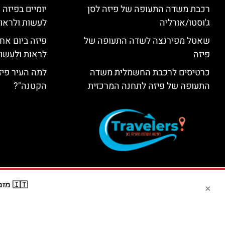
רכבת משדה התעופה של פיזה לסן
יומיים בפיזה
ג'וסטו/אורליה
לעשות ולראות 2 ימים בפ
שאטל מפירנצה לשדה התעופה של
פיזה ביום אח
פיזה
לראות ולעשות
כרטיסים לרכבת החשמלית משדה
למה העיר פיז
התעופה של פיזה לתחנה המרכזית
הקטנה"?
🇮🇹 מזמינים דרך Booking? קבלו
×
האתר הי