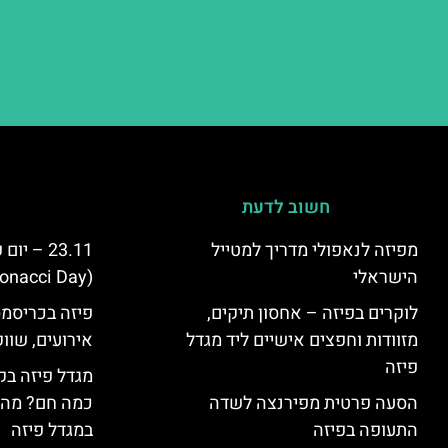
חשוב לדעת
מפיזה לנאפולי מדריך למטייל
23.11 – 
הישראלי
(Fibonacci Day) בפיזה
לוקרים בפיזה – אחסון תיקים,
פיזה בכריסמס
מזוודות וחפצים אישיים ליד מגדל
אירועים, שווק
פיזה
מגדל פיזה בק
הסעה פרטית מפירנצה לשדה
כמה חם? מה 
התעופה בפיזה
במגדל פיזה