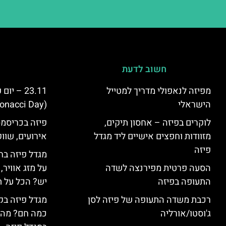
חשוב לדעת
מפיזה לנאפולי מדריך למטייל
23.11 – 
הישראלי
(Fibonacci Day) בפיזה
לוקרים בפיזה – אחסון תיקים,
פיזה בכריסמס
מזוודות וחפצים אישיים ליד מגדל
אירועים, שווק
פיזה
מגדל פיזה בח
הסעה פרטית מפירנצה לשדה
על מזג אוויר
התעופה בפיזה
יש? הכל על ת
רכבת משדה התעופה של פיזה לסן
מגדל פיזה בק
ג'וסטו/אורליה
כמה חם? מה 