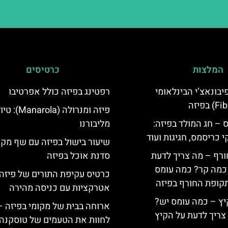
המלצות
כרטיסים
יום פיבונאצ’י הבינלאומי
רפטינג בפיזה כולל אפרטיבו
פיזה ומנרולה (rola
 – חג המולד בפיזה:
מליבורנו
י כריסמס, חגיגות ועוד
שיעור בישול בפיזה עם שף מקו
ורף – מה צריך לדעת
סדנת אוכל בפיזה
, כמה קר? כמה עומס
קופת החורף בפיזה
אטרקציות עם כניסה מהירה
יץ – כמה עומס יש?
ארוחה בבית של מקומי בפיזה –
צריך לדעת על הקיץ
לחוות את הטעמים של טוסקנה