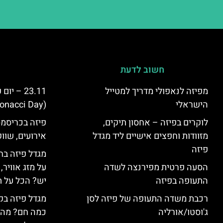
חשוב לדעת
מפיזה לנאפולי מדריך למטייל
23.11 – 
הישראלי
(Fibonacci Day) בפיזה
לוקרים בפיזה – אחסון תיקים,
פיזה בכריסמס
מזוודות וחפצים אישיים ליד מגדל
אירועים, שווק
פיזה
מגדל פיזה בח
הסעה פרטית מפירנצה לשדה
על מזג אוויר
התעופה בפיזה
יש? הכל על ת
רכבת משדה התעופה של פיזה לסן
מגדל פיזה בק
ג'וסטו/אורליה
כמה חם? מה 