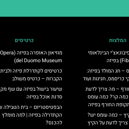
המלצות
כרטיסים
יום פיבונאצ’י הבינלאומי
מוזיאון האופרה בפי
del Duomo Museum)
 – חג המולד בפיזה:
כרטיסים לקתדרלת פיזה ולבית
י כריסמס, חגיגות ועוד
הקברות – כרטיס משולב
ורף – מה צריך לדעת
שיעור בישול בפיזה עם שף מקו
, כמה קר? כמה עומס
סדנת אוכל בפיזה
קופת החורף בפיזה
הבפטיסטריום – בית הטבילה ש
יץ – כמה עומס יש?
הקתדרלה בפיזה | למה מומלץ
צריך לדעת על הקיץ
להכנס?