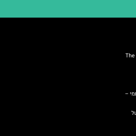
זה (The Opera
מי –
ל