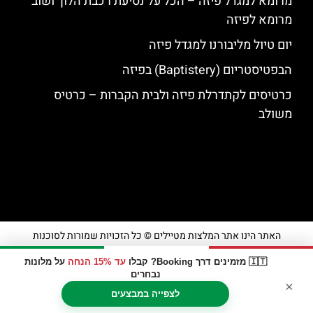
מרומא למגדל פיזה – הכל על נסיעת רכבת הלוך ושוב
מרומא לפיזה
יום טיול מליבורנו למגדל פיזה
הבפטיסטריום (Baptistery) בפיזה
כרטיסים לקתדרלת פיזה ולבית הקברות – כרטיס
משולב
האתר הינו אתר המלצות מטיילים © כל הזכויות שמורות לסוכנות
TRAVELERS.CO.IL
🇮🇹 מזמינים דרך Booking? קבלו
עד 15% הנחה
על מלונות
נבחרים
×
מדיניות פרטיות
לצפייה במבצעים