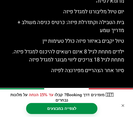
מרומא לפיזה
יום טיול מליבורנו למגדל פיזה
בית הטבילה וקתדרלת פיזה: כרטיס כניסה משולב +
מדריך שמע
טיול יקבים באיזור פיזה כולל טעימות יין
ילדים מתחת לגיל 8 אינם רשאים להיכנס למגדל פיזה.
מתחת לגיל 18 צריכים ליווי מבוגר למגדל פיזה
סיור אחר הצהריים מפירנצה לפיזה
🇮🇹 מזמינים דרך Booking? קבלו
עד 15% הנחה
על מלונות
נבחרים
×
לצפייה במבצעים
האתר הינו אתר המלצות מטיילים © כל הזכויות שמורות לסוכנות
TRAVELERS.CO.IL