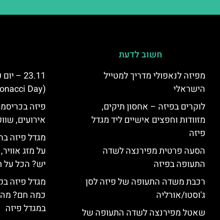
חשוב לדעת
מפיזה לנאפולי מדריך למטייל
23.11 – 
הישראלי
(Fibonacci Day) בפיזה
לוקרים בפיזה – אחסון תיקים,
פיזה בכריסמס
מזוודות וחפצים אישיים ליד מגדל
אירועים, שווק
פיזה
מגדל פיזה בח
הסעה פרטית מפירנצה לשדה
על מזג אוויר
התעופה בפיזה
יש? הכל על ת
רכבת משדה התעופה של פיזה לסן
מגדל פיזה בק
ג'וסטו/אורליה
כמה חם? מה 
במגדל פיזה
שאטל מפירנצה לשדה התעופה של