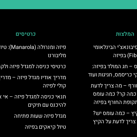
המלצות
כרטיסים
יום פיבונאצ’י הבינלאומי
פיזה ומנרולה (rola
מליבורנו
 – חג המולד בפיזה:
כרטיסי כניסה למגדל פיזה ולק
י כריסמס, חגיגות ועוד
מדריך אודיו מגדל פיזה – מדרי
ורף – מה צריך לדעת
קולי לפיזה
, כמה קר? כמה עומס
תנאי כניסה למגדל פיזה – אי 
קופת החורף בפיזה
להיכנס עם תיקים
יץ – כמה עומס יש?
מגדל פיזה שעות פתיחה
צריך לדעת על הקיץ
טיול קיאקים בפיזה