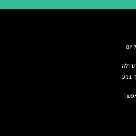
Mana): טיול יום
תדרלה
ך שמע
אפשר