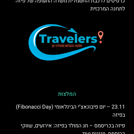
כרטיסים לרכבת החשמלית משדה התעופה של פיזה
לתחנה המרכזית
המלצות
23.11 – יום פיבונאצ’י הבינלאומי (Fibonacci Day)
בפיזה
פיזה בכריסמס – חג המולד בפיזה: אירועים, שווקי
כריסמס, חגיגות ועוד