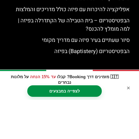
אפליקציה להיכרות עם פיזה כולל מדריכים והמלצות
הבפטיסטריום – בית הטבילה של הקתדרלה בפיזה |
למה מומלץ להכנס?
סיור שעתיים בעיר פיזה עם מדריך מקומי
הבפטיסטריום (Baptistery) בפיזה
🇮🇹 מזמינים דרך Booking? קבלו
עד 15% הנחה
על מלונות
נבחרים
×
לצפייה במבצעים
האתר הינו אתר המלצות מטיילים © כל הזכויות שמורות לסוכנות
TRAVELERS.CO.IL
מדיניות פרטיות