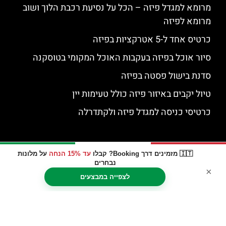
מרומא למגדל פיזה – הכל על נסיעת רכבת הלוך ושוב
מרומא לפיזה
כרטיס אחד ל-5 אטרקציות בפיזה
סיור אוכל בפיזה בעקבות האוכל המקומי בטוסקנה
סדנת בישול פסטה בפיזה
טיול יקבים באיזור פיזה כולל טעימות יין
כרטיסי כניסה למגדל פיזה ולקתדרלה
🇮🇹 מזמינים דרך Booking? קבלו
עד 15% הנחה
על מלונות
נבחרים
×
לצפייה במבצעים
האתר הינו אתר המלצות מטיילים © כל הזכויות שמורות לסוכנות
TRAVELERS.CO.IL