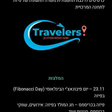
כרטיסים לרכבת החשמלית משדה התעופה של פיזה
לתחנה המרכזית
המלצות
23.11 – יום פיבונאצ’י הבינלאומי (Fibonacci Day)
בפיזה
פיזה בכריסמס – חג המולד בפיזה: אירועים, שווקי
כריסמס, חגיגות ועוד