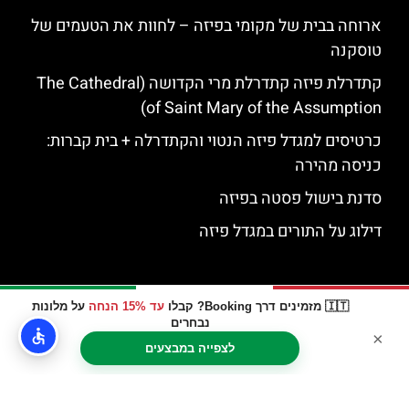
ארוחה בבית של מקומי בפיזה – לחוות את הטעמים של
טוסקנה
קתדרלת פיזה קתדרלת מרי הקדושה (The Cathedral
of Saint Mary of the Assumption)
כרטיסים למגדל פיזה הנטוי והקתדרלה + בית קברות:
כניסה מהירה
סדנת בישול פסטה בפיזה
דילוג על התורים במגדל פיזה
🇮🇹 מזמינים דרך Booking? קבלו
עד 15% הנחה
על מלונות
נבחרים
×
לצפייה במבצעים
האתר הינו אתר המלצות מטיילים © כל הזכויות שמורות לסוכנות