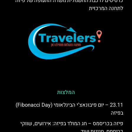
כרטיסים לרכבת החשמלית משדה התעופה של פיזה
לתחנה המרכזית
המלצות
23.11 – יום פיבונאצ’י הבינלאומי (Fibonacci Day)
בפיזה
פיזה בכריסמס – חג המולד בפיזה: אירועים, שווקי
כריסמס, חגיגות ועוד