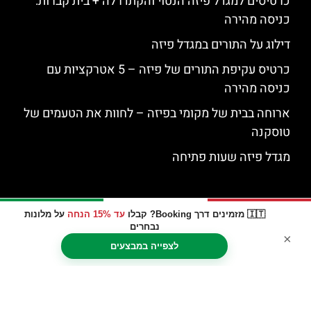
כרטיסים למגדל פיזה הנטוי והקתדרלה + בית קברות:
כניסה מהירה
דילוג על התורים במגדל פיזה
כרטיס עקיפת התורים של פיזה – 5 אטרקציות עם
כניסה מהירה
ארוחה בבית של מקומי בפיזה – לחוות את הטעמים של
טוסקנה
מגדל פיזה שעות פתיחה
🇮🇹 מזמינים דרך Booking? קבלו
עד 15% הנחה
על מלונות
נבחרים
×
לצפייה במבצעים
האתר הינו אתר המלצות מטיילים © כל הזכויות שמורות לסוכנות
TRAVELERS.CO.IL