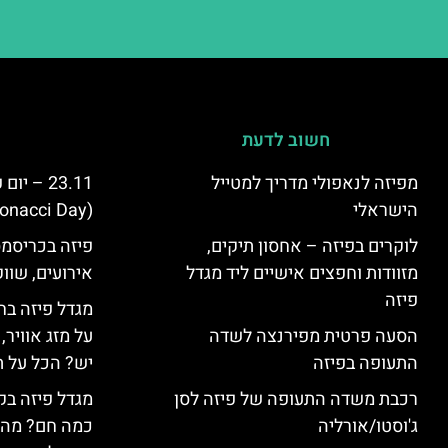
חשוב לדעת
מפיזה לנאפולי מדריך למטייל
23.11 – 
הישראלי
(Fibonacci Day) בפיזה
לוקרים בפיזה – אחסון תיקים,
פיזה בכריסמס
מזוודות וחפצים אישיים ליד מגדל
אירועים, שווק
פיזה
מגדל פיזה בח
הסעה פרטית מפירנצה לשדה
על מזג אוויר
התעופה בפיזה
יש? הכל על ת
רכבת משדה התעופה של פיזה לסן
מגדל פיזה בק
ג'וסטו/אורליה
כמה חם? מה 