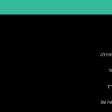
תדרלה
ל
יך
עה עם