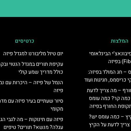
המלצות
כרטיסים
יום פיבונאצ’י הבינלאומי
יום טיול מליבורנו למגדל פיזה
עקיפת תורים במגדל הנטוי ובק
 – חג המולד בפיזה:
כולל מדריך שמע קולי
י כריסמס, חגיגות ועוד
הנמל של פיזה – היכרות עם נמ
ורף – מה צריך לדעת
פיזה
, כמה קר? כמה עומס
סיור שעתיים בעיר פיזה עם מדר
קופת החורף בפיזה
מקומי
יץ – כמה עומס יש?
פיזה עם תינוקות – מה לגבי הג
צריך לדעת על הקיץ
עגלה? מנשא? תורים? טיפים