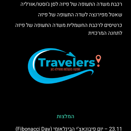
רכבת משדה התעופה של פיזה לסן ג'וסטו/אורליה
שאטל מפירנצה לשדה התעופה של פיזה
כרטיסים לרכבת החשמלית משדה התעופה של פיזה
לתחנה המרכזית
המלצות
23.11 – יום פיבונאצ’י הבינלאומי (Fibonacci Day)