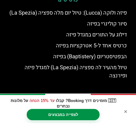
פיזה ולוקה (Lucca): טיול יום מלה ספציה (La Spezia)
סיור קולינרי בפיזה
דילוג על התורים במגדל פיזה
כרטיס אחד ל-5 אטרקציות בפיזה
הבפטיסטריום (Baptistery) בפיזה
טיול מהעיר לה ספציה (La Spezia) למגדל פיזה
ופירנצה
🇮🇹 מזמינים דרך Booking? קבלו
עד 15% הנחה
על מלונות
נבחרים
×
לצפייה במבצעים
האתר הינו אתר המלצות מטיילים © כל הזכויות שמורות לסוכנות
TRAVELERS.CO.IL