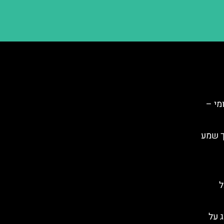
מי –
ך שמע
ל
ג על