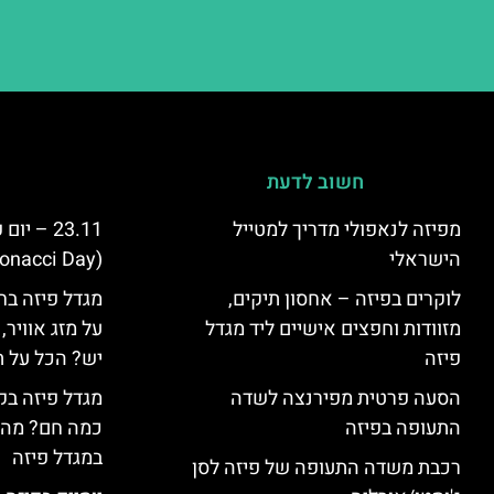
חשוב לדעת
מפיזה לנאפולי מדריך למטייל
23.11 – 
הישראלי
(Fibonacci Day) בפיזה
לוקרים בפיזה – אחסון תיקים,
מגדל פיזה בח
מזוודות וחפצים אישיים ליד מגדל
על מזג אוויר
פיזה
יש? הכל על ת
הסעה פרטית מפירנצה לשדה
מגדל פיזה בק
התעופה בפיזה
כמה חם? מה 
במגדל פיזה
רכבת משדה התעופה של פיזה לסן