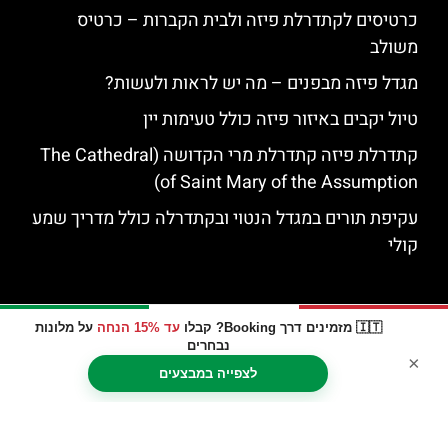
כרטיסים לקתדרלת פיזה ולבית הקברות – כרטיס
משולב
מגדל פיזה מבפנים – מה יש לראות ולעשות?
טיול יקבים באיזור פיזה כולל טעימות יין
קתדרלת פיזה קתדרלת מרי הקדושה (The Cathedral
of Saint Mary of the Assumption)
עקיפת תורים במגדל הנטוי ובקתדרלה כולל מדריך שמע
קולי
🇮🇹 מזמינים דרך Booking? קבלו
עד 15% הנחה
על מלונות
נבחרים
×
לצפייה במבצעים
האתר הינו אתר המלצות מטיילים © כל הזכויות שמורות לסוכנות
TRAVELERS.CO.IL