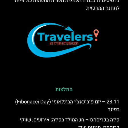
כרטיסים לרכבת החשמלית משדה התעופה של פיזה
לתחנה המרכזית
המלצות
23.11 – יום פיבונאצ’י הבינלאומי (Fibonacci Day)
בפיזה
פיזה בכריסמס – חג המולד בפיזה: אירועים, שווקי
כריסמס, חגיגות ועוד