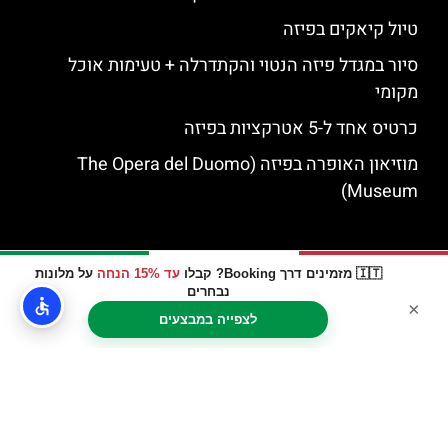
טיול קיאקים בפיזה
סיור במגדל פיזה הנטוי והקתדרלה + טעימות אוכל
מקומי
כרטיס אחד ל-5 אטרקציות בפיזה
מוזיאון האופרה בפיזה (The Opera del Duomo
Museum)
🇮🇹 מזמינים דרך Booking? קבלו
עד 15% הנחה
על מלונות
נבחרים
×
לצפייה במבצעים
האתר הינו אתר המלצות מטיילים © כל הזכויות שמורות לסוכנות
TRAVELERS.CO.IL
מדיניות פרטיות