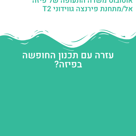
אוטובוס משדה התעופה של פיזה
אל/מתחנת פירנצה גווידוני T2
עזרה עם תכנון החופשה
בפיזה?