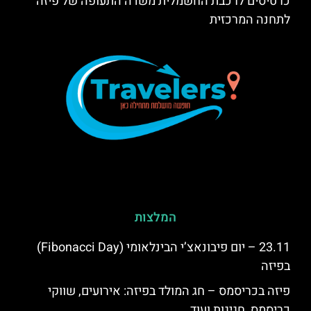
כרטיסים לרכבת החשמלית משדה התעופה של פיזה
לתחנה המרכזית
המלצות
23.11 – יום פיבונאצ’י הבינלאומי (Fibonacci Day)
בפיזה
פיזה בכריסמס – חג המולד בפיזה: אירועים, שווקי
כריסמס, חגיגות ועוד