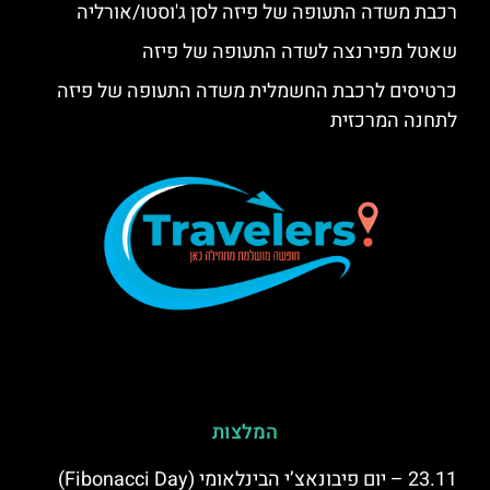
רכבת משדה התעופה של פיזה לסן ג'וסטו/אורליה
שאטל מפירנצה לשדה התעופה של פיזה
כרטיסים לרכבת החשמלית משדה התעופה של פיזה
לתחנה המרכזית
המלצות
23.11 – יום פיבונאצ’י הבינלאומי (Fibonacci Day)