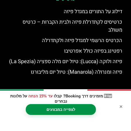
דילוג על התורים במגדל פיזה
כרטיסים לקתדרלת פיזה ולבית הקברות – כרטיס
משולב
הכרטיס הרשמי למגדל פיזה ולקתדרלה
רפטינג בפיזה כולל אפרטיבו
פיזה ולוקה (Lucca): טיול יום מלה ספציה (La Spezia)
פיזה ומנרולה (Manarola): טיול יום מליבורנו
🇮🇹 מזמינים דרך Booking? קבלו
עד 15% הנחה
על מלונות
נבחרים
×
לצפייה במבצעים
האתר הינו אתר המלצות מטיילים © כל הזכויות שמורות לסוכנות
TRAVELERS.CO.IL