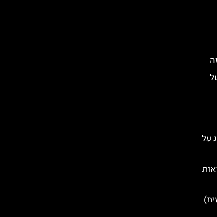
ל
ג על
אות
ית)