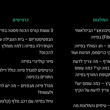
המלצות
כרטיסים
יום פיבונאצ’י הבינלאומי
3 שעות קורס הכנת פסטה בפיזה
הבפטיסטריום – בית הטבילה ש
 – חג המולד בפיזה:
הקתדרלה בפיזה | למה מומלץ
י כריסמס, חגיגות ועוד
להכנס?
ורף – מה צריך לדעת
סיור קולינרי בפיזה
, כמה קר? כמה עומס
כרטיסים למגדל פיזה כולל דילו
קופת החורף בפיזה
התורים בכניסה
יץ – כמה עומס יש?
מגדל פיזה מבפנים – מה יש לר
צריך לדעת על הקיץ
ולעשות?
טיול בפיזה עם רכב גולף (קלנוע
 – טיפים והמלצות מה