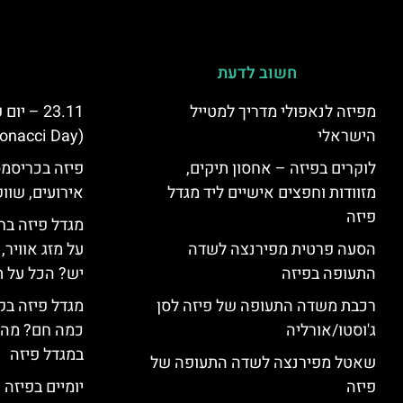
חשוב לדעת
מפיזה לנאפולי מדריך למטייל
23.11 – 
הישראלי
(Fibonacci Day) בפיזה
לוקרים בפיזה – אחסון תיקים,
פיזה בכריסמס
מזוודות וחפצים אישיים ליד מגדל
אירועים, שווק
פיזה
מגדל פיזה בח
הסעה פרטית מפירנצה לשדה
על מזג אוויר
התעופה בפיזה
יש? הכל על ת
רכבת משדה התעופה של פיזה לסן
מגדל פיזה בק
ג'וסטו/אורליה
כמה חם? מה 
במגדל פיזה
שאטל מפירנצה לשדה התעופה של
פיזה
יומיים בפיזה