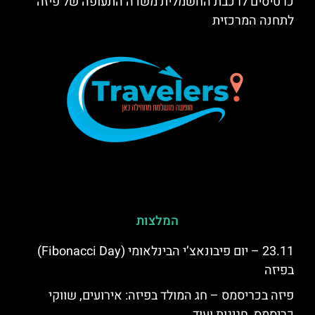
כרטיסים לרכבת החשמלית משדה התעופה של פיזה
לתחנה המרכזית
המלצות
23.11 – יום פיבונאצ’י הבינלאומי (Fibonacci Day)
בפיזה
פיזה בכריסמס – חג המולד בפיזה: אירועים, שווקי
כריסמס, חגיגות ועוד