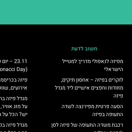
חשוב לדעת
מפיזה לנאפולי מדריך למטייל
23.11 – 
הישראלי
(Fibonacci Day) בפיזה
לוקרים בפיזה – אחסון תיקים,
פיזה בכריסמס
מזוודות וחפצים אישיים ליד מגדל
אירועים, שווק
פיזה
מגדל פיזה בח
הסעה פרטית מפירנצה לשדה
על מזג אוויר
התעופה בפיזה
יש? הכל על ת
רכבת משדה התעופה של פיזה לסן
מגדל פיזה בק