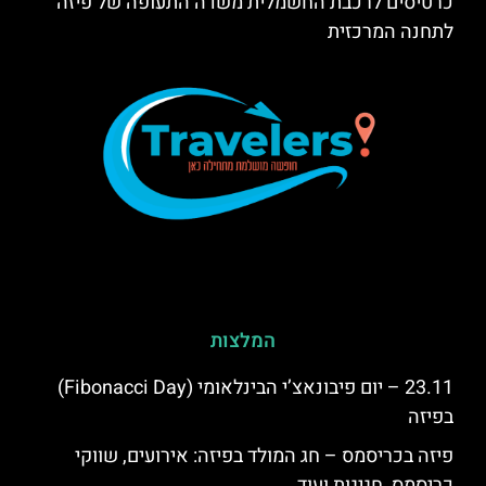
כרטיסים לרכבת החשמלית משדה התעופה של פיזה
לתחנה המרכזית
המלצות
23.11 – יום פיבונאצ’י הבינלאומי (Fibonacci Day)
בפיזה
פיזה בכריסמס – חג המולד בפיזה: אירועים, שווקי
כריסמס, חגיגות ועוד