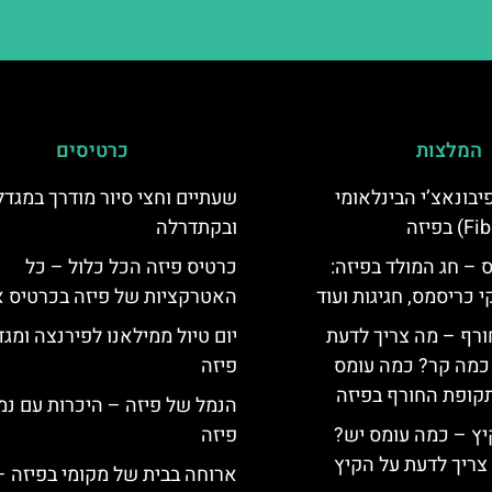
המלצות
כרטיסים
יום פיבונאצ’י הבינלאומי
שעתיים וחצי סיור מודרך במגדל
ובקתדרלה
 – חג המולד בפיזה:
כרטיס פיזה הכל כלול – כל
י כריסמס, חגיגות ועוד
האטרקציות של פיזה בכרטיס 
ורף – מה צריך לדעת
יום טיול ממילאנו לפירנצה ומגד
, כמה קר? כמה עומס
פיזה
קופת החורף בפיזה
הנמל של פיזה – היכרות עם נמ
יץ – כמה עומס יש?
פיזה
צריך לדעת על הקיץ
ארוחה בבית של מקומי בפיזה –