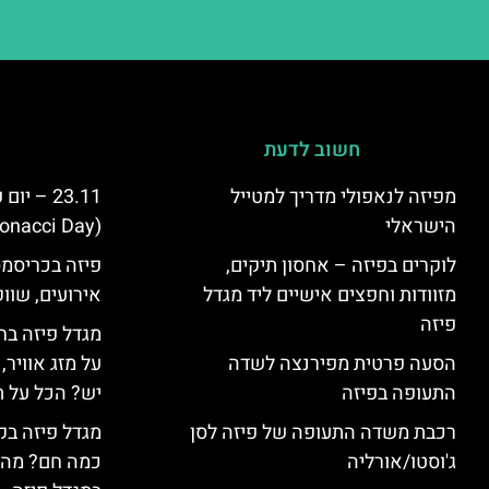
חשוב לדעת
מפיזה לנאפולי מדריך למטייל
23.11 – 
הישראלי
(Fibonacci Day) בפיזה
לוקרים בפיזה – אחסון תיקים,
פיזה בכריסמס
מזוודות וחפצים אישיים ליד מגדל
אירועים, שווק
פיזה
מגדל פיזה בח
הסעה פרטית מפירנצה לשדה
על מזג אוויר
התעופה בפיזה
יש? הכל על ת
רכבת משדה התעופה של פיזה לסן
מגדל פיזה בק
ג'וסטו/אורליה
כמה חם? מה 