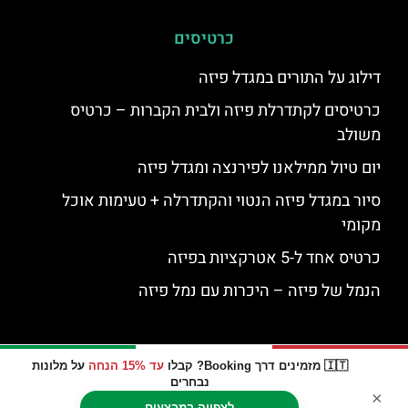
כרטיסים
דילוג על התורים במגדל פיזה
כרטיסים לקתדרלת פיזה ולבית הקברות – כרטיס
משולב
יום טיול ממילאנו לפירנצה ומגדל פיזה
סיור במגדל פיזה הנטוי והקתדרלה + טעימות אוכל
מקומי
כרטיס אחד ל-5 אטרקציות בפיזה
הנמל של פיזה – היכרות עם נמל פיזה
🇮🇹 מזמינים דרך Booking? קבלו
עד 15% הנחה
על מלונות
נבחרים
×
לצפייה במבצעים