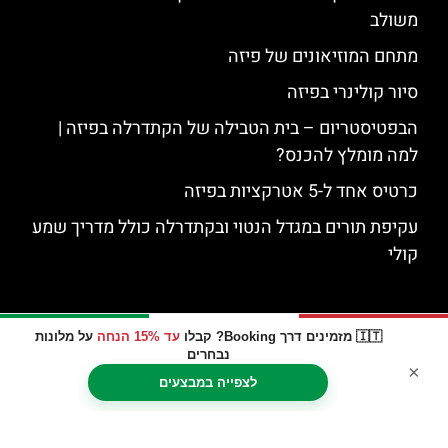
משולב
מתחם המוזיאונים של פיזה
סיור קולינרי בפיזה
הבפטיסטריום – בית הטבילה של הקתדרלה בפיזה |
למה מומלץ להכנס?
כרטיס אחד ל-5 אטרקציות בפיזה
עקיפת תורים במגדל הנטוי ובקתדרלה כולל מדריך שמע
קולי
🇮🇹 מזמינים דרך Booking? קבלו
עד 15% הנחה
על מלונות
נבחרים
×
לצפייה במבצעים
האתר הינו אתר המלצות מטיילים © כל הזכויות שמורות לסוכנות