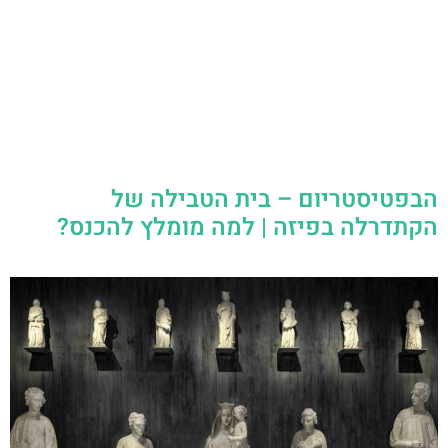
הבפטיסטריום – בית הטבילה של
הקתדרלה בפיזה | למה מומלץ להכנס?