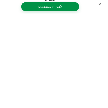
ימים בפיזה
×
לצפייה במבצעים
למה העיר פיזה נקראת "רומא הקטנה"?
כרטיסים
כרטיס כניסה למגדל פיזה + סיור מודרך וטעימות יין
מרומא למגדל פיזה – הכל על נסיעת רכבת הלוך ושוב
מרומא לפיזה
אוטובוס משדה התעופה של פיזה אל/מתחנת פירנצה
גווידוני T2
יום טיול ממילאנו לפירנצה ומגדל פיזה
שעתיים וחצי סיור מודרך במגדל פיזה ובקתדרלה
עקיפת תורים במגדל הנטוי ובקתדרלה כולל מדריך שמע