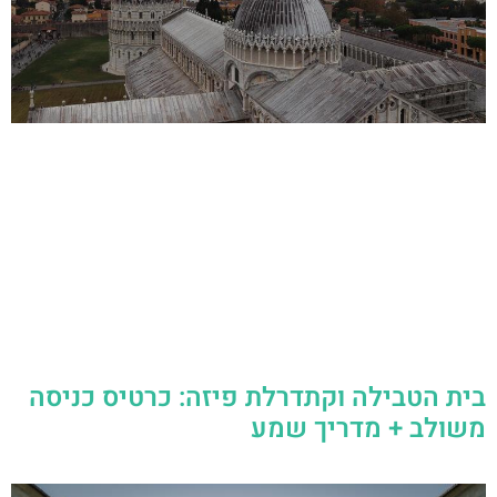
בית הטבילה וקתדרלת פיזה: כרטיס כניסה
משולב + מדריך שמע