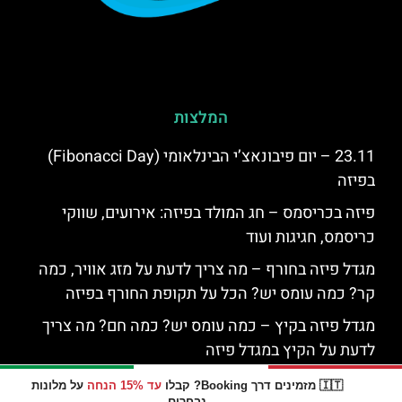
המלצות
23.11 – יום פיבונאצ’י הבינלאומי (Fibonacci Day)
בפיזה
פיזה בכריסמס – חג המולד בפיזה: אירועים, שווקי
כריסמס, חגיגות ועוד
מגדל פיזה בחורף – מה צריך לדעת על מזג אוויר, כמה
קר? כמה עומס יש? הכל על תקופת החורף בפיזה
מגדל פיזה בקיץ – כמה עומס יש? כמה חם? מה צריך
לדעת על הקיץ במגדל פיזה
יומיים בפיזה – טיפים והמלצות מה לעשות ולראות 2
🇮🇹 מזמינים דרך Booking? קבלו
עד 15% הנחה
על מלונות
נבחרים