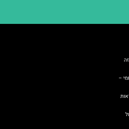
זה
מי –
אות
ל