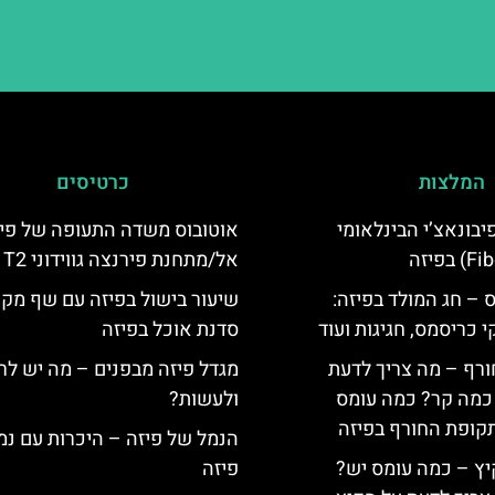
המלצות
כרטיסים
יום פיבונאצ’י הבינלאומי
אוטובוס משדה התעופה של פי
אל/מתחנת פירנצה גווידוני T2
 – חג המולד בפיזה:
שיעור בישול בפיזה עם שף מקו
י כריסמס, חגיגות ועוד
סדנת אוכל בפיזה
ורף – מה צריך לדעת
מגדל פיזה מבפנים – מה יש לר
, כמה קר? כמה עומס
ולעשות?
קופת החורף בפיזה
הנמל של פיזה – היכרות עם נמ
יץ – כמה עומס יש?
פיזה