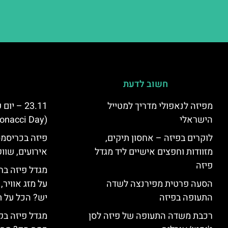
חשוב לדעת
מפיזה לנאפולי מדריך למטייל
23.11 – 
הישראלי
(Fibonacci Day) בפיזה
לוקרים בפיזה – אחסון תיקים,
פיזה בכריסמס
מזוודות וחפצים אישיים ליד מגדל
אירועים, שווק
פיזה
מגדל פיזה בח
הסעה פרטית מפירנצה לשדה
על מזג אוויר
התעופה בפיזה
יש? הכל על ת
רכבת משדה התעופה של פיזה לסן
מגדל פיזה בק